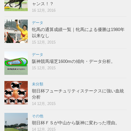
ャンス！？
16 12月, 2016
データ
牝馬の通算成績一覧｜牝馬による優勝は1980年
以来なし
15 12月, 2015
データ
阪神競馬場芝1600mの傾向・データ分析。
15 12月, 2015
未分類
朝日杯フューチュリティステークスに強い血統
分析
14 12月, 2015
その他
朝日杯ＦＳが中山から阪神に変わった理由。
14 12月, 2015