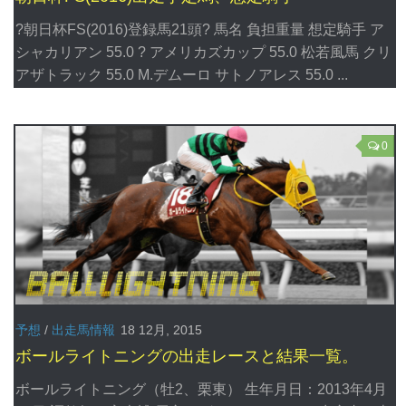
?朝日杯FS(2016)登録馬21頭? 馬名 負担重量 想定騎手 ア
シャカリアン 55.0 ? アメリカズカップ 55.0 松若風馬 クリ
アザトラック 55.0 M.デムーロ サトノアレス 55.0 ...
0
予想
/
出走馬情報
18 12月, 2015
ボールライトニングの出走レースと結果一覧。
ボールライトニング（牡2、栗東） 生年月日：2013年4月