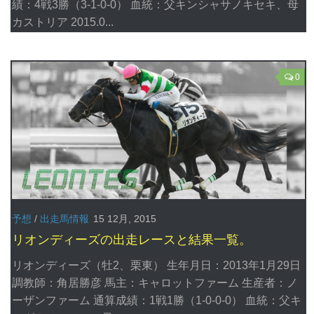
績：4戦3勝（3-1-0-0） 血統：父キンシャサノキセキ、母
カストリア 2015.0...
0
予想
/
出走馬情報
15 12月, 2015
リオンディーズの出走レースと結果一覧。
リオンディーズ（牡2、栗東） 生年月日：2013年1月29日
調教師：角居勝彦 馬主：キャロットファーム 生産者：ノ
ーザンファーム 通算成績：1戦1勝（1-0-0-0） 血統：父キ