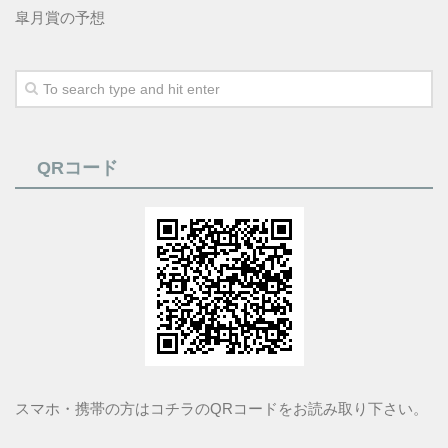
皐月賞の予想
QRコード
スマホ・携帯の方はコチラのQRコードをお読み取り下さい。