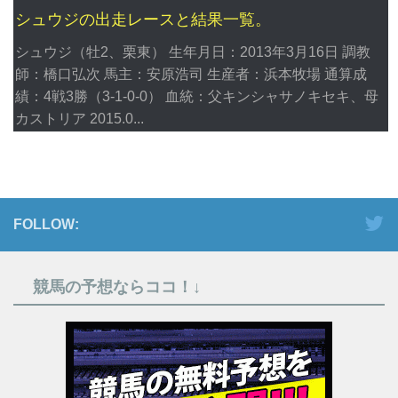
シュウジの出走レースと結果一覧。
シュウジ（牡2、栗東） 生年月日：2013年3月16日 調教
師：橋口弘次 馬主：安原浩司 生産者：浜本牧場 通算成
績：4戦3勝（3-1-0-0） 血統：父キンシャサノキセキ、母
カストリア 2015.0...
FOLLOW:
競馬の予想ならココ！↓