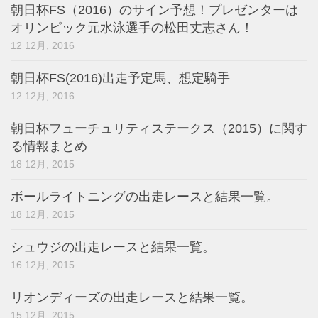
朝日杯FS（2016）のサイン予想！プレゼンターは
オリンピック元水泳選手の松田丈志さん！
12 12月, 2016
朝日杯FS(2016)出走予定馬、想定騎手
12 12月, 2016
朝日杯フューチュリティステークス（2015）に関す
る情報まとめ
18 12月, 2015
ボールライトニングの出走レースと結果一覧。
18 12月, 2015
シュウジの出走レースと結果一覧。
16 12月, 2015
リオンディーズの出走レースと結果一覧。
15 12月, 2015