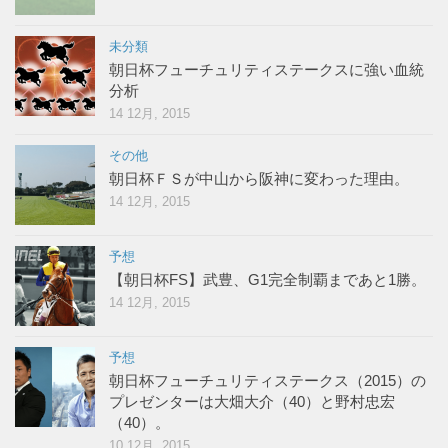
未分類
朝日杯フューチュリティステークスに強い血統
分析
14 12月, 2015
その他
朝日杯ＦＳが中山から阪神に変わった理由。
14 12月, 2015
予想
【朝日杯FS】武豊、G1完全制覇まであと1勝。
14 12月, 2015
予想
朝日杯フューチュリティステークス（2015）の
プレゼンターは大畑大介（40）と野村忠宏
（40）。
10 12月, 2015