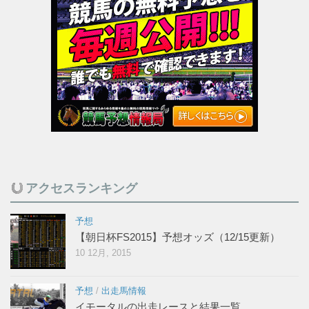
アクセスランキング
予想
【朝日杯FS2015】予想オッズ（12/15更新）
10 12月, 2015
予想
/
出走馬情報
イモータルの出走レースと結果一覧。