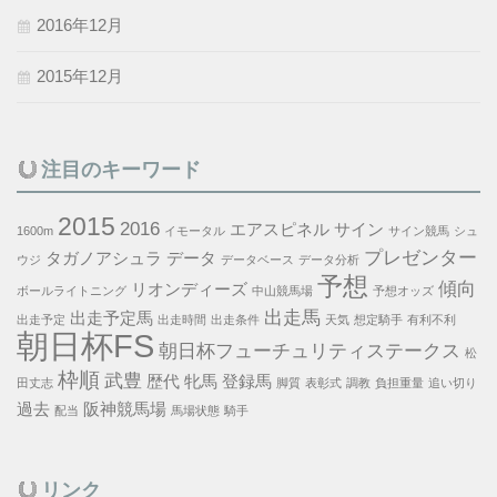
2016年12月
2015年12月
注目のキーワード
2015
2016
エアスピネル
サイン
1600m
イモータル
サイン競馬
シュ
プレゼンター
タガノアシュラ
データ
ウジ
データベース
データ分析
予想
傾向
リオンディーズ
ボールライトニング
中山競馬場
予想オッズ
出走馬
出走予定馬
出走予定
出走時間
出走条件
天気
想定騎手
有利不利
朝日杯FS
朝日杯フューチュリティステークス
松
枠順
武豊
歴代
牝馬
登録馬
田丈志
脚質
表彰式
調教
負担重量
追い切り
過去
阪神競馬場
配当
馬場状態
騎手
リンク