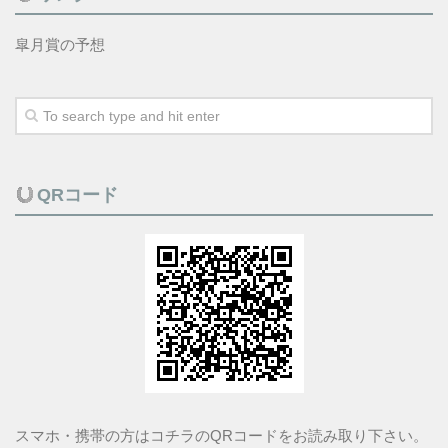
皐月賞の予想
QRコード
スマホ・携帯の方はコチラのQRコードをお読み取り下さい。