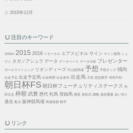
2015年12月
注目のキーワード
2015
2016
エアスピネル
サイン
1600m
イモータル
サイン競馬
シュ
プレゼンター
タガノアシュラ
データ
ウジ
データベース
データ分析
予想
傾向
リオンディーズ
ボールライトニング
中山競馬場
予想オッズ
出走馬
出走予定馬
出走予定
出走時間
出走条件
天気
想定騎手
有利不利
朝日杯FS
朝日杯フューチュリティステークス
松
枠順
武豊
歴代
牝馬
登録馬
田丈志
脚質
表彰式
調教
負担重量
追い切り
過去
阪神競馬場
配当
馬場状態
騎手
リンク