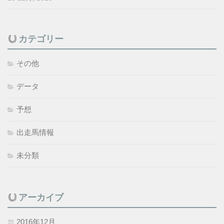
カテゴリー
その他
データ
予想
出走馬情報
未分類
アーカイブ
2016年12月