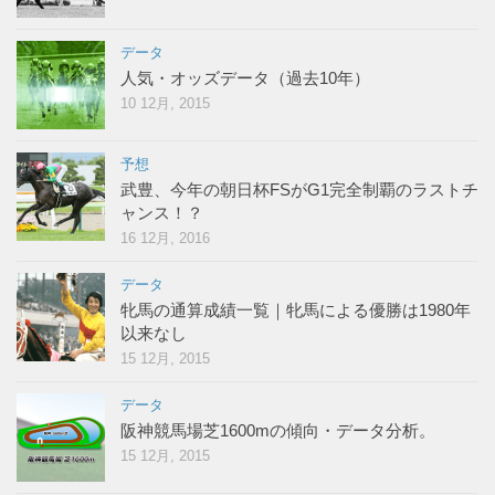
データ
人気・オッズデータ（過去10年）
10 12月, 2015
予想
武豊、今年の朝日杯FSがG1完全制覇のラストチ
ャンス！？
16 12月, 2016
データ
牝馬の通算成績一覧｜牝馬による優勝は1980年
以来なし
15 12月, 2015
データ
阪神競馬場芝1600mの傾向・データ分析。
15 12月, 2015