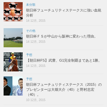
未分類
朝日杯フューチュリティステークスに強い血統
分析
14 12月, 2015
その他
朝日杯ＦＳが中山から阪神に変わった理由。
14 12月, 2015
予想
【朝日杯FS】武豊、G1完全制覇まであと1勝。
14 12月, 2015
予想
朝日杯フューチュリティステークス（2015）の
プレゼンターは大畑大介（40）と野村忠宏
（40）。
10 12月, 2015