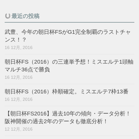
最近の投稿
武豊、今年の朝日杯FSがG1完全制覇のラストチャ
ンス！？
16 12月, 2016
朝日杯FS（2016）の三連単予想！ミスエルテ1頭軸
マルチ36点で勝負
16 12月, 2016
朝日杯FS（2016）枠順確定。ミスエルテ7枠13番
16 12月, 2016
【朝日杯FS2016】過去10年の傾向・データ分析！
阪神開催の過去2年のデータも徹底分析！
12 12月, 2016