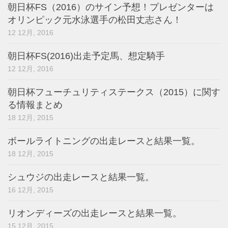
朝日杯FS（2016）のサイン予想！プレゼンターは
オリンピック元水泳選手の松田丈志さん！
12 12月, 2016
朝日杯FS(2016)出走予定馬、想定騎手
12 12月, 2016
朝日杯フューチュリティステークス（2015）に関す
る情報まとめ
18 12月, 2015
ボールライトニングの出走レースと結果一覧。
18 12月, 2015
シュウジの出走レースと結果一覧。
16 12月, 2015
リオンディーズの出走レースと結果一覧。
15 12月, 2015