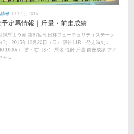
馬情報
10 12月, 2015
走予定馬情報｜斤量・前走成績
登録馬１９頭 第67回朝日杯フューチュリティステーク
Ｇ?） 2015年12月20日（日） 阪神11R 発走時刻：
40 1600m 芝・右（外） 馬名 性齢 斤量 前走成績 アド
モ...