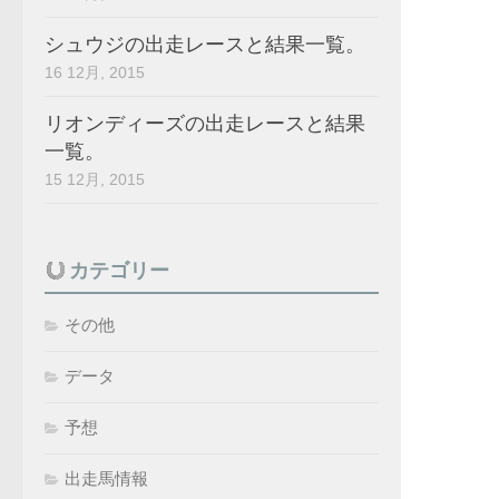
シュウジの出走レースと結果一覧。
16 12月, 2015
リオンディーズの出走レースと結果
一覧。
15 12月, 2015
カテゴリー
その他
データ
予想
出走馬情報