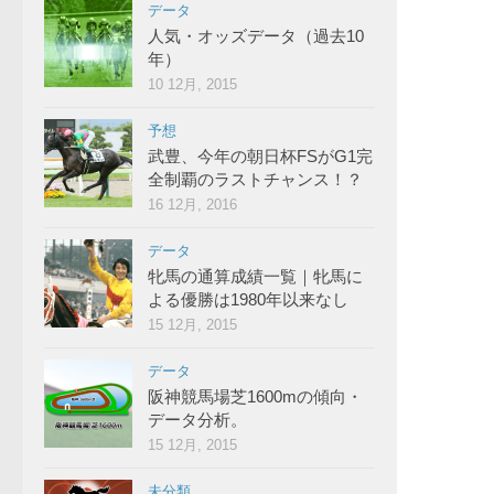
データ
人気・オッズデータ（過去10
年）
10 12月, 2015
予想
武豊、今年の朝日杯FSがG1完
全制覇のラストチャンス！？
16 12月, 2016
データ
牝馬の通算成績一覧｜牝馬に
よる優勝は1980年以来なし
15 12月, 2015
データ
阪神競馬場芝1600mの傾向・
データ分析。
15 12月, 2015
未分類