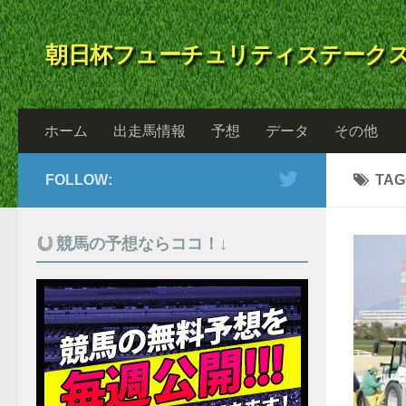
朝日杯フューチュリティステークス（
ホーム
出走馬情報
予想
データ
その他
FOLLOW:
TAG
競馬の予想ならココ！↓