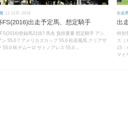
報
12 12月, 2016
出走
FS(2016)出走予定馬、想定騎手
出
FS(2016)登録馬21頭? 馬名 負担重量 想定騎手 アシ
特別
ン 55.0 ? アメリカズカップ 55.0 松若風馬 クリアザ
ス（
55.0 M.デムーロ サトノアレス 55.0 ...
15：
マイヤ